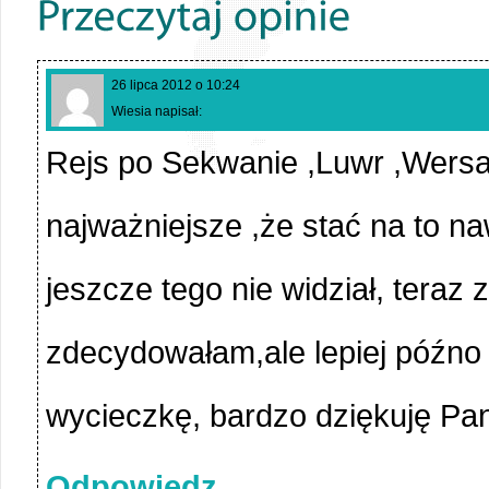
26 lipca 2012 o 10:24
Wiesia napisał:
Rejs po Sekwanie ,Luwr ,Wersa
najważniejsze ,że stać na to n
jeszcze tego nie widział, teraz
zdecydowałam,ale lepiej późno n
wycieczkę, bardzo dziękuję Pan
Odpowiedz