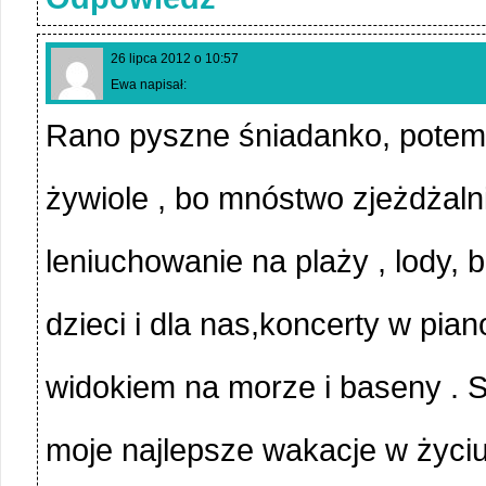
26 lipca 2012 o 10:57
Ewa napisał:
Rano pyszne śniadanko, potem 
żywiole , bo mnóstwo zjeżdżalni
leniuchowanie na plaży , lody, 
dzieci i dla nas,koncerty w pian
widokiem na morze i baseny . Sł
moje najlepsze wakacje w życiu !