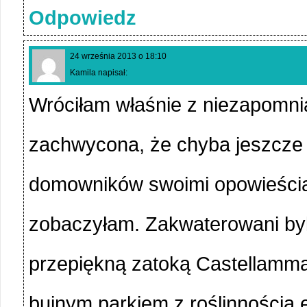
Odpowiedz
24 września 2013 o 18:10
Kamila napisał:
Wróciłam właśnie z niezapomnia
zachwycona, że chyba jeszcze p
domowników swoimi opowieściam
zobaczyłam. Zakwaterowani byl
przepiękną zatoką Castellamma
bujnym parkiem z roślinnością