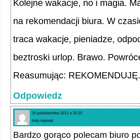
Kolejne wakacje, no i magia. M
na rekomendacji biura. W czasie
traca wakacje, pieniadze, odp
beztroski urlop. Brawo. Powróc
Reasumując: REKOMENDUJĘ
Odpowiedz
25 października 2012 o 20:25
Asia napisał:
Bardzo gorąco polecam biuro p