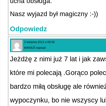
ucha obsługa.
Nasz wyjazd był magiczny :-))
Odpowiedz
3 sierpnia 2012 o 09:30
MANIUŚ napisał:
Jeżdżę z nimi już 7 lat i jak 
które mi polecają .Gorąco pole
bardzo miłą obsługę ale równie
wypoczynku, bo nie wszyscy lu