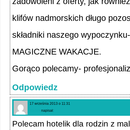
zadowoleni z oferty, jak równie
klifów nadmorskich długo pozos
składniki naszego wypoczynku-
MAGICZNE WAKACJE.
Gorąco polecamy- profesjonaliz
Odpowiedz
17 września 2013 o 11:31
Radek
napisał:
Polecam hotelik dla rodzin z ma