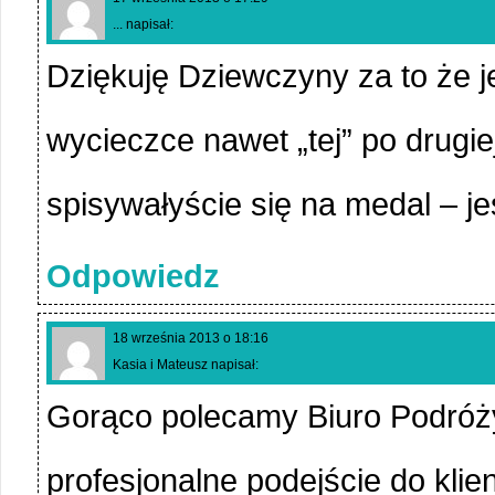
... napisał:
Dziękuję Dziewczyny za to że j
wycieczce nawet „tej” po drugie
spisywałyście się na medal – j
Odpowiedz
18 września 2013 o 18:16
Kasia i Mateusz napisał:
Gorąco polecamy Biuro Podróż
profesjonalne podejście do kli