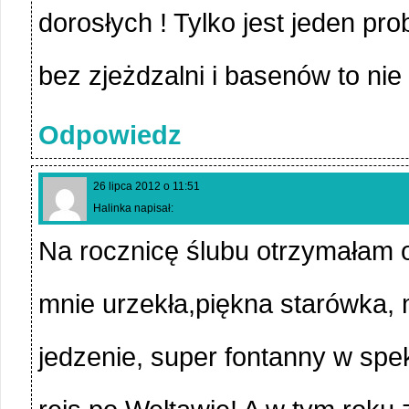
dorosłych ! Tylko jest jeden pr
bez zjeżdzalni i basenów to nie
Odpowiedz
26 lipca 2012 o 11:51
Halinka napisał:
Na rocznicę ślubu otrzymałam o
mnie urzekła,piękna starówka, 
jedzenie, super fontanny w spek