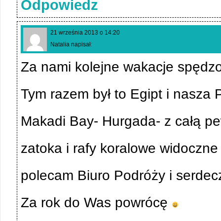
Odpowiedz
21 września 2013 o 14:20
Natalia napisał:
Za nami kolejne wakacje spędz
Tym razem był to Egipt i nasza 
Makadi Bay- Hurgada- z całą p
zatoka i rafy koralowe widoczn
polecam Biuro Podróży i serdec
Za rok do Was powrócę