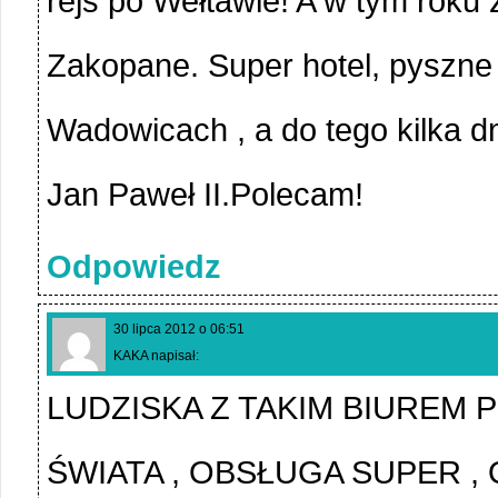
rejs po Wełtawie! A w tym rok
Zakopane. Super hotel, pyszn
Wadowicach , a do tego kilka dn
Jan Paweł II.Polecam!
Odpowiedz
30 lipca 2012 o 06:51
KAKA napisał:
LUDZISKA Z TAKIM BIUREM
ŚWIATA , OBSŁUGA SUPER ,